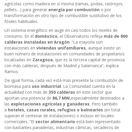
agrícolas como madera en sí misma (ramas, podas, rastrojos,
pellets…) para generar
energía por combustión
o por
transformación en otro tipo de combustible sustitutivo de los
fósiles habituales.
Un sistema energético en auge en casi todos los niveles de
consumo. En el
doméstico
, el Observatorio refleja
más de 800
calderas instaladas en Aragón
. “La mayoría son
instalaciones en
viviendas unifamiliares
, aunque existe un
buen número de instalaciones en comunidades de propietarios
localizadas en
Zaragoza
, que es la tercera capital de provincia
con más calderas, después de Madrid y Salamanca”, explica
Ramos.
De igual forma, cada vez está más presente la combustión de
biomasa para
uso industrial
. La Comunidad cuenta en la
actualidad con más de
350 calderas
en este sector que
aportan una potencia de
86,7 MW,
especialmente destinados a
las
explotaciones agrícolas y ganaderas
. Pero también
a
hoteles, casas rurales, refugios o balnearios
(en total
superan el centenar de instalaciones) o incluso en locales
comerciales. “El
sector alimentario
está bien representado
con bastantes panaderías, industrias cárnicas, secaderos de