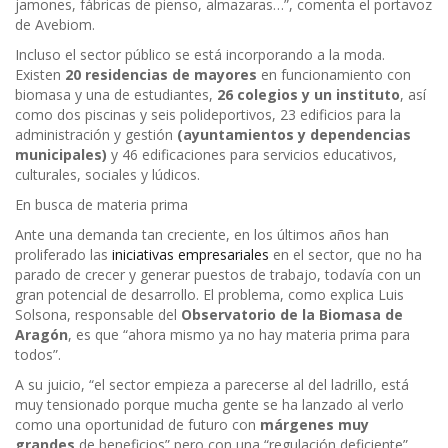
jamones, fábricas de pienso, almazaras…”, comenta el portavoz
de Avebiom.
Incluso el sector público se está incorporando a la moda.
Existen
20 residencias de mayores
en funcionamiento con
biomasa y una de estudiantes,
26 colegios y un instituto
, así
como dos piscinas y seis polideportivos, 23 edificios para la
administración y gestión
(ayuntamientos y dependencias
municipales)
y 46 edificaciones para servicios educativos,
culturales, sociales y lúdicos.
En busca de materia prima
Ante una demanda tan creciente, en los últimos años han
proliferado las
iniciativas empresariales
en el sector, que no ha
parado de crecer y generar puestos de trabajo, todavía con un
gran potencial de desarrollo. El problema, como explica Luis
Solsona, responsable del
Observatorio de la Biomasa de
Aragón
, es que “ahora mismo ya no hay materia prima para
todos”.
A su juicio, “el sector empieza a parecerse al del ladrillo, está
muy tensionado porque mucha gente se ha lanzado al verlo
como una oportunidad de futuro con
márgenes muy
grandes
de beneficios” pero con una “regulación deficiente”.