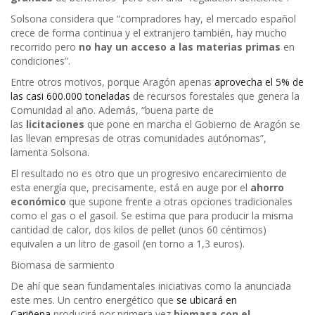
Solsona considera que “compradores hay, el mercado español
crece de forma continua y el extranjero también, hay mucho
recorrido pero
no hay un acceso a las materias primas
en
condiciones”.
Entre otros motivos, porque Aragón apenas
aprovecha el 5% de
las casi 600.000 toneladas
de recursos forestales que genera la
Comunidad al año. Además, “buena parte de
las
licitaciones
que pone en marcha el Gobierno de Aragón se
las llevan empresas de otras comunidades autónomas”,
lamenta Solsona.
El resultado no es otro que un progresivo encarecimiento de
esta energía que, precisamente, está en auge por el
ahorro
económico
que supone frente a otras opciones tradicionales
como el gas o el gasoil. Se estima que para producir la misma
cantidad de calor, dos kilos de pellet (unos 60 céntimos)
equivalen a un litro de gasoil (en torno a 1,3 euros).
Biomasa de sarmiento
De ahí que sean fundamentales iniciativas como la anunciada
este mes. Un centro energético que
se ubicará en
Cariñena
producirá por primera vez
biomasa con el