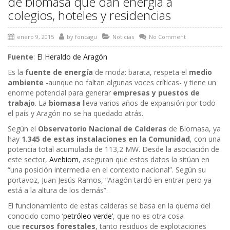
de biomasa que dan energía a
colegios, hoteles y residencias
enero 9, 2015
by
foncagu
Noticias
No Comment
Fuente
:
El Heraldo de Aragón
Es la
fuente de energía
de moda: barata, respeta el
medio
ambiente
-aunque no faltan algunas voces críticas- y tiene un
enorme potencial para generar
empresas y puestos de
trabajo
. La
biomasa
lleva varios años de expansión por todo
el país y Aragón no se ha quedado atrás.
Según el
Observatorio Nacional de Calderas
de Biomasa, ya
hay
1.345 de estas instalaciones en la Comunidad
, con una
potencia total acumulada de 113,2 MW. Desde la asociación de
este sector,
Avebiom
, aseguran que estos datos la sitúan en
“una posición intermedia en el contexto nacional”. Según su
portavoz, Juan Jesús Ramos, “Aragón tardó en entrar pero ya
está a la altura de los demás”.
El funcionamiento de estas calderas se basa en la quema del
conocido como
‘petróleo verde’
, que no es otra cosa
que
recursos forestales
, tanto residuos de explotaciones